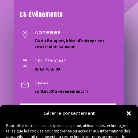
LS-Événements
ADRESSE
ZA du Bouquet, hôtel d’entreprises,
70300 Saint-Sauveur
TÉLÉPHONE
03 63 76 05 09
EMAIL
contact@ls-evenements.fr
Nous envoyer un message
Gérer le consentement
Pour offrir les meilleures expériences, nous utilisons des technologies
telles que les cookies pour stocker et/ou accéder aux informations des
appareils. Le fait de consentir à ces technologies nous permettra de